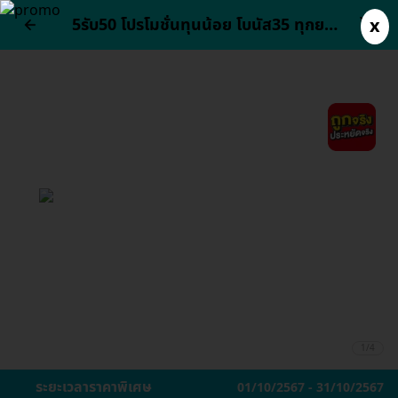
5รับ50 โปรโมชั่นทุนน้อย โบนัส35 ทุกยอ
x
ดฝาก ประโยชน์ต่อทุกคน
1/4
ระยะเวลาราคาพิเศษ
01/10/2567 - 31/10/2567