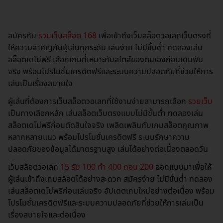
สมัครกับ
รวมเว็บสล็อต 168
เพื่อเข้าถึงเว็บสล็อตวอเลทเว็บตรงที่
ให้ความสำคัญกับผู้เล่นทุกระดับ เล่นง่าย ไม่มีขั้นต่ำ ทดลองเล่น
สล็อตเดโม่ฟรี เลือกเกมที่เหมาะกับสไตล์ของตนเองก่อนเดิมพัน
จริง พร้อมโปรโมชั่นเครดิตฟรีและระบบความปลอดภัยที่ช่วยให้การ
เล่นเป็นเรื่องสบายใจ
ผู้เล่นที่ต้องการเว็บสล็อตวอเลทที่ใช้งานง่ายสามารถเลือก
รวยเว็บ
เป็นทางเลือกหลัก เล่นสล็อตเว็บตรงแบบไม่มีขั้นต่ำ ทดลองเล่น
สล็อตเดโม่ฟรีก่อนตัดสินใจจริง เพลิดเพลินกับเกมสล็อตคุณภาพ
หลากหลายแนว พร้อมโปรโมชั่นเครดิตฟรี ระบบรักษาความ
ปลอดภัยของข้อมูลได้มาตรฐานสูง เล่นได้อย่างต่อเนื่องตลอดวัน
เว็บสล็อตวอเลท
15 รับ 100 ทํา 400 ถอน 200
ออกแบบมาเพื่อให้
ผู้เล่นเข้าถึงเกมสล็อตได้อย่างสะดวก สมัครง่าย ไม่มีขั้นต่ำ ทดลอง
เล่นสล็อตเดโม่ฟรีก่อนเล่นจริง อัปเดตเกมใหม่อย่างต่อเนื่อง พร้อม
โปรโมชั่นเครดิตฟรีและระบบความปลอดภัยที่ช่วยให้การเล่นเป็น
เรื่องสบายใจและต่อเนื่อง