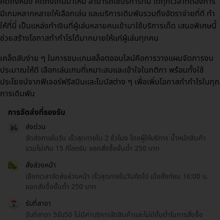
คิดถึงหนัง คิดถึงเกมมาใหม่ สามารถใช้บริการที่นี่ ได้ทุกเวลาที่ต้องการ
มีเกมหลากหลายให้เลือกเล่น และบริการเดิมพันรวมถึงอัตราจ่ายที่ดี ทํา
ให้ที่นี่ เป็นแหล่งทำเงินที่ผู้เล่นหลายคนเข้ามาใช้บริการเด็ด เสนอพิเศษนี้
ช่วยสร้างโอกาสทำกำไรได้มากมายให้แก่ผู้เล่นทุกคน
เคล็ดลับง่าย ๆ ในการชนะเกมสล็อตออนไลน์คือการวางแผนจัดการงบ
ประมาณให้ดี เลือกเล่นเกมที่เหมาะสมและเข้าใจในกติกา พร้อมทั้งใช้
ประโยชน์จากฟีเจอร์ฟรีสปินและโบนัสต่าง ๆ เพื่อเพิ่มโอกาสทำกำไรในทุก
การเดิมพัน
การจัดส่งที่รองรับ
ส่งด่วน
จัดส่งภายในวัน เร็วสุดภายใน 2 ชั่วโมง โดยผู้ให้บริการ น้ำหนักสินค้า
รวมไม่เกิน 15 กิโลกรัม ยอดสั่งซื้อขั้นต่ำ 250 บาท
สั่งล่วงหน้า
เลือกเวลาจัดส่งล่วงหน้า เร็วสุดภายในวันถัดไป เมื่อสั่งก่อน 16:00 น.
ยอดสั่งซื้อขั้นต่ำ 250 บาท
รับที่สาขา
รับที่สาขา 5รับ50 ไม่มีค่าบริการจัดสินค้าและไม่มีขั้นต่ำในการสั่งซื้อ